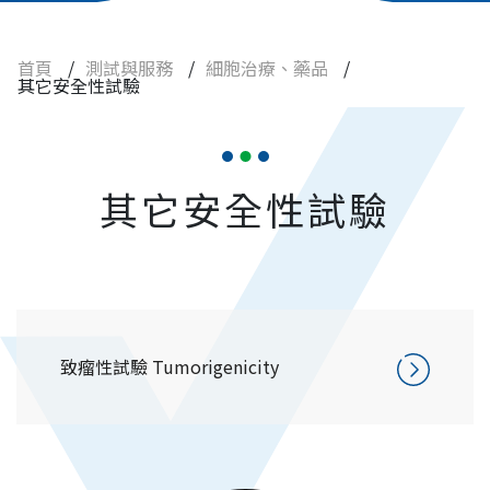
其它客製化試驗
疾病動物試驗服務
首頁
/
測試與服務
/
細胞治療、藥品
/
其它安全性試驗
化學品
農業、環境用藥
其它安全性試驗
食品
查驗登記
實驗動物與設備
焦點訊息
致瘤性試驗 Tumorigenicity
常見問題
人才招募