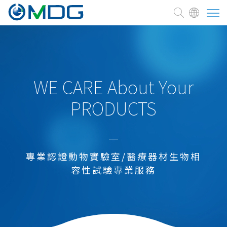
關於麥德凱
臨床前試驗委託
WE CARE About Your
PRODUCTS
測試與服務
醫療器材
新藥研發試驗
專業認證動物實驗室/醫療器材生物相
細胞治療、藥品
容性試驗專業服務
批次檢驗
毒理試驗
其它安全性試驗