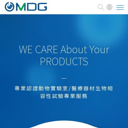
關於麥德凱
臨床前試驗委託
WE CARE About Your
PRODUCTS
測試與服務
醫療器材
新藥研發試驗
專業認證動物實驗室/醫療器材生物相
細胞治療、藥品
容性試驗專業服務
化學品
農業、環境用藥
食品