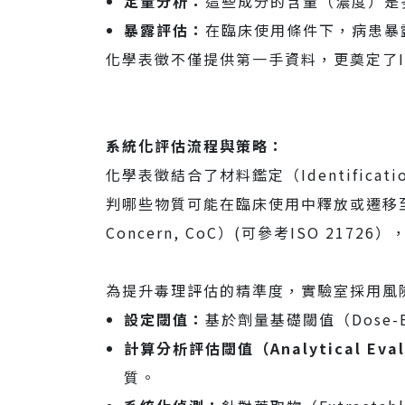
定量分析：
這些成分的含量（濃度）是
暴露評估：
在臨床使用條件下，病患暴
人才招募
化學表徵不僅提供第一手資料，更奠定了ISO
聯絡我們
系統化評估流程與策略：
化學表徵結合了材料鑑定（Identificati
判哪些物質可能在臨床使用中釋放或遷移至
Concern, CoC）(可參考ISO 217
為提升毒理評估的精準度，實驗室採用風
設定閾值：
基於劑量基礎閾值（Dose-Base
計算分析評估閾值（Analytical Evalu
質。