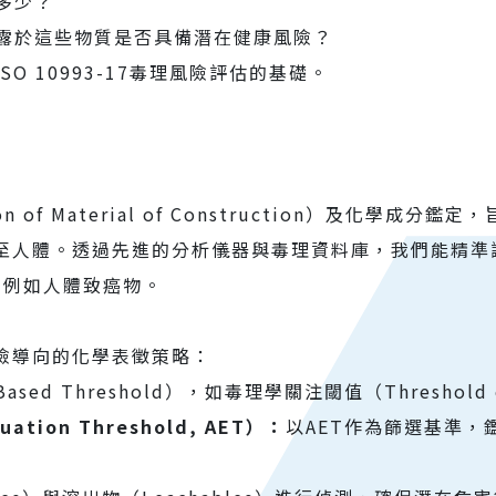
多少？
露於這些物質是否具備潛在健康風險？
 10993-17毒理風險評估的基礎。
on of Material of Construction）及化
人體。透過先進的分析儀器與毒理資料庫，我們能精準識別高
26），例如人體致癌物。
險導向的化學表徵策略：
d Threshold），如毒理學關注閾值（Threshold of T
ation Threshold, AET）：
以AET作為篩選基準