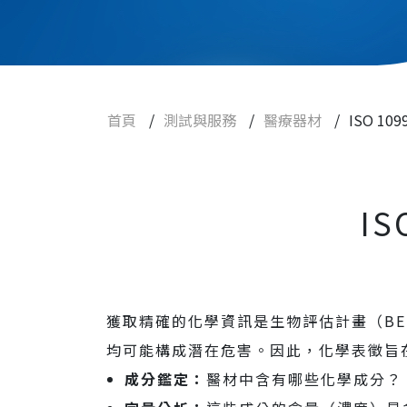
功效性試驗
滅菌試驗
新藥研發試驗
首頁
/
測試與服務
/
醫療器材
/
ISO 1
細胞治療、藥品
化學品
農業、環境用藥
I
食品
查驗登記
實驗動物與設備
獲取精確的化學資訊是生物評估計畫（B
均可能構成潛在危害。因此，化學表徵旨
焦點訊息
成分鑑定：
醫材中含有哪些化學成分？
常見問題