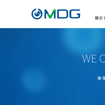
關於
關於麥德凱
臨床前試驗委託
測試與服務
WE C
醫療器材
ISO 10993生物相容性試驗
ISO 10993-1風險導向之生物評估
專
ISO 10993-17毒理風險評估
ISO 10993-18醫療器材化學表徵
醫療等級原料評估試驗USP 88