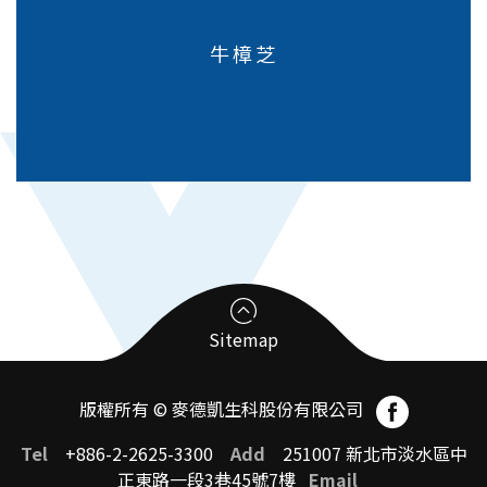
牛樟芝
Sitemap
版權所有 © 麥德凱生科股份有限公司
臨床前試驗受託CRO
Tel
+886-2-2625-3300
Add
251007 新北市淡水區中
正東路一段3巷45號7樓
Email