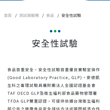
功效性試驗
安全性試驗
首頁
/
測試與服務
/
食品
/
安全性試驗
健康食品
非傳統性食品原料
安全性試驗
牛樟芝
安定性試驗
查驗登記
食品首重安全，安全性試驗首重優良實驗室操作
實驗動物與設備
(Good Laboratory Practice, GLP)。麥德凱
生科之毒理試驗具備財團法人全國認證基金會
焦點訊息
TAF OECD GLP及衛生福利部食品藥物管理署
TFDA GLP雙重認證，可提供依據台灣衛生福利
常見問題
部公告之健康食品安全評估方法或國際經濟合作