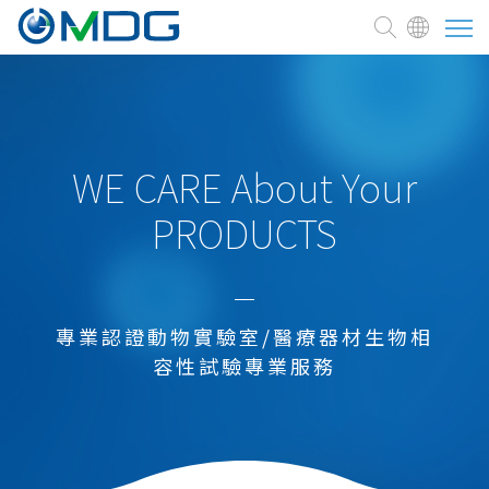
關於麥德凱
臨床前試驗委託
WE CARE About Your
PRODUCTS
測試與服務
醫療器材
新藥研發試驗
專業認證動物實驗室/醫療器材生物相
細胞治療、藥品
容性試驗專業服務
化學品
農業、環境用藥
食品