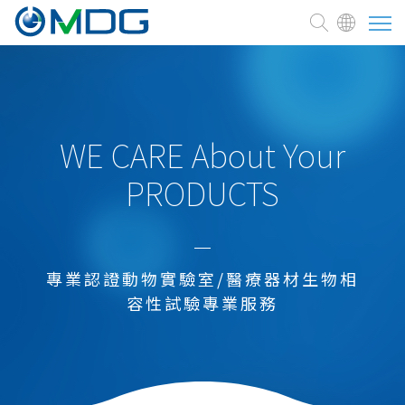
關於麥德凱
臨床前試驗委託
WE CARE About Your
PRODUCTS
測試與服務
醫療器材
新藥研發試驗
專業認證動物實驗室/醫療器材生物相
細胞治療、藥品
容性試驗專業服務
化學品
農業、環境用藥
食品