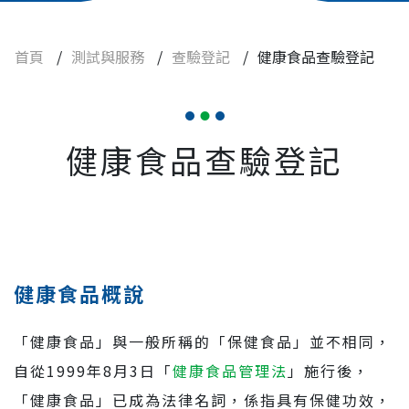
查驗登記
健康食品查驗登記
首頁
/
測試與服務
/
查驗登記
/
健康食品查驗登記
輸入膠囊狀錠狀食品查驗登記
非傳統性食品原料申請
健康食品查驗登記
實驗動物與設備
焦點訊息
常見問題
健康食品概說
人才招募
「健康食品」與一般所稱的「保健食品」並不相同，
自從1999年8月3日「
健康食品管理法
」施行後，
聯絡我們
「健康食品」已成為法律名詞，係指具有保健功效，