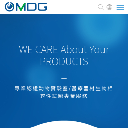
關於麥德凱
臨床前試驗委託
WE CARE About Your
PRODUCTS
測試與服務
醫療器材
新藥研發試驗
專業認證動物實驗室/醫療器材生物相
臨床前試驗
容性試驗專業服務
研究開發支援
生物醫藥品及再生醫療
新藥開發及申請