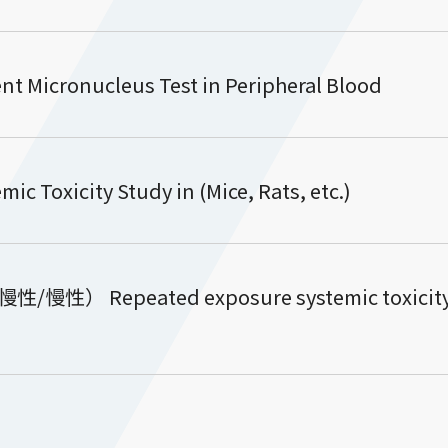
onucleus Test in Peripheral Blood
xicity Study in (Mice, Rats, etc.)
epeated exposure systemic toxicity Tes