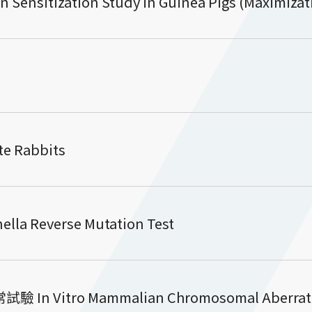
tization Study in Guinea Pigs (Maximizati
e Rabbits
Reverse Mutation Test
itro Mammalian Chromosomal Aberratio