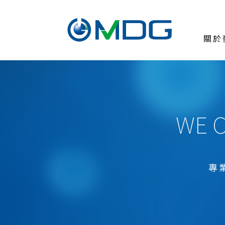
關於
關於麥德凱
臨床前試驗委託
測試與服務
WE C
醫療器材
ISO 10993生物相容性試驗
ISO 10993-1風險導向之生物評估
專
ISO 10993-17毒理風險評估
ISO 10993-18醫療器材化學表徵
醫療等級原料評估試驗USP 88