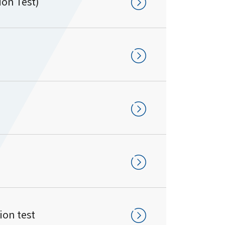
on Test)
n test