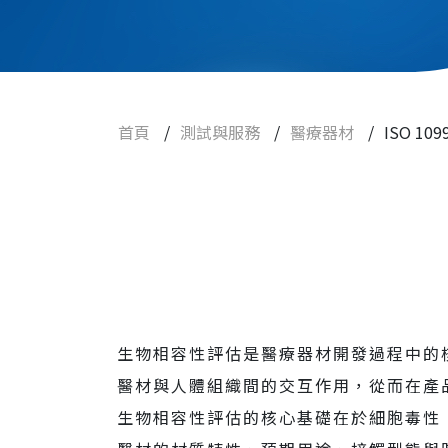
功效性試驗
滅菌試驗
新藥研發試驗
首頁
/
測試與服務
/
醫療器材
/
ISO 1
細胞治療、藥品
化學品
農業、環境用藥
食品
查驗登記
實驗動物與設備
生物相容性評估是醫療器材開發過程中的
醫材與人體組織間的交互作用，從而在產
焦點訊息
生物相容性評估的核心基礎在於細胞毒性（Cyto
常見問題