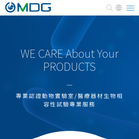
關於麥德凱
臨床前試驗委託
WE CARE About Your
PRODUCTS
測試與服務
焦點訊息
專業認證動物實驗室/醫療器材生物相
熱門焦點
容性試驗專業服務
醫療器材
化學品
農藥及環境用藥