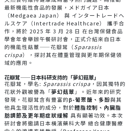
最新機能性食品的發展，メドガイア日本
（Medgaea Japan） 與 インタートレードヘ
ルスケア（Intertrade Healthcare） 攜手合
作，將於 2025 年 3 月 28 日 在台灣保健食品
學會年會舉辦午餐研討會，正式介紹來自日本
的機能性菇蕈——花瓣茸（
Sparassis
crispa
），探討其在體重管理與更年期保健領
域的應用。
花瓣茸——日本科研支持的「夢幻菇蕈」
花瓣茸，學名:
Sparassis crispa
，因其獨特的
花狀外觀被譽為「
夢幻菇蕈
」。近年來的研究
發現，花瓣茸含有豐富的
β-葡聚醣、多酚
與其
他具生理活性的成分，對於
體脂控制、內臟脂
肪調節及更年期症狀緩解
具有顯著功效。本次
研討會將邀請日本橫濱藥科大學 總合健康醫療