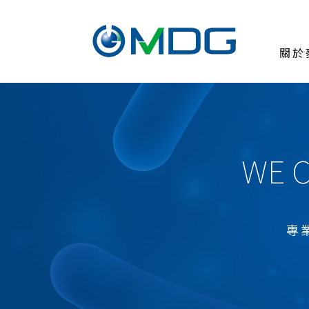
關於
關於麥德凱
臨床前試驗委託
測試與服務
WE C
焦點訊息
熱門焦點
專
醫療器材
化學品
農藥及環境用藥