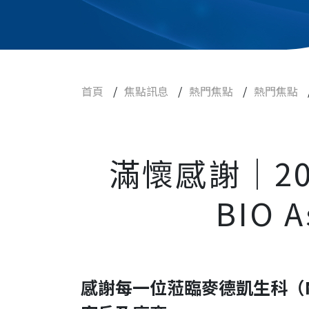
食品
藥品
常見問題
首頁
/
焦點訊息
/
熱門焦點
/
熱門焦點
人才招募
聯絡我們
滿懷感謝｜2
BIO 
感謝每一位蒞臨麥德凱生科（MDG）