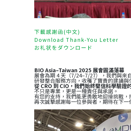
下載感謝函(中文)
Download Thank‑You Letter
お礼状をダウンロード
BIO Asia–Taiwan 2025 展會圓滿落幕
展會為期 4 天（7/24–7/27），我
研發整合服務方向，收穫了寶貴的建議與
從 CRO 到 CIO，我們始終堅信科學驗證
不只是專業，更是一種責任與承諾。
有您的支持，我們能更勇敢地迎接挑戰，
再次誠摯感謝每一位參與者，期待在下一個 